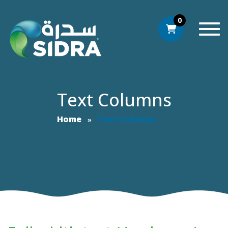
0
Togg
Text Columns
Home
Text Columns