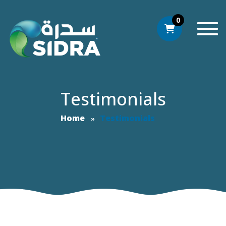
0
Togg
Testimonials
Home
Testimonials